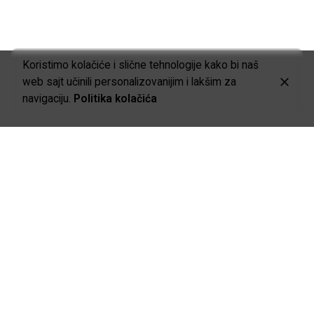
Koristimo kolačiće i slične tehnologije kako bi naš
web sajt učinili personalizovanijim i lakšim za
navigaciju.
Politika kolačića
O NAMA
CARE FOR
YOUR
CONTENT