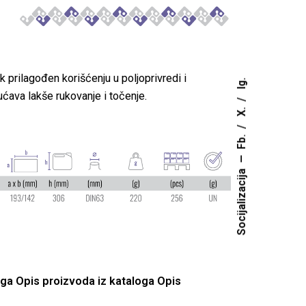
 prilagođen korišćenju u poljoprivredi i
Ig.
ućava lakše rukovanje i točenje.
X.
Fb.
Socijalizacija
oga Opis proizvoda iz kataloga Opis