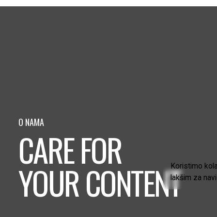
O NAMA
CARE FOR
YOUR CONTENT
Koristimo kola
lakšim za navi