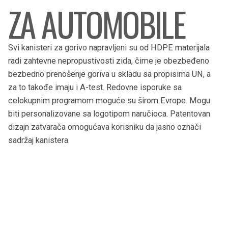
ZA AUTOMOBILE
Svi kanisteri za gorivo napravljeni su od HDPE materijala
radi zahtevne nepropustivosti zida, čime je obezbeđeno
bezbedno prenošenje goriva u skladu sa propisima UN, a
za to takođe imaju i A-test. Redovne isporuke sa
celokupnim programom moguće su širom Evrope. Mogu
biti personalizovane sa logotipom naručioca. Patentovan
dizajn zatvarača omogućava korisniku da jasno označi
sadržaj kanistera.