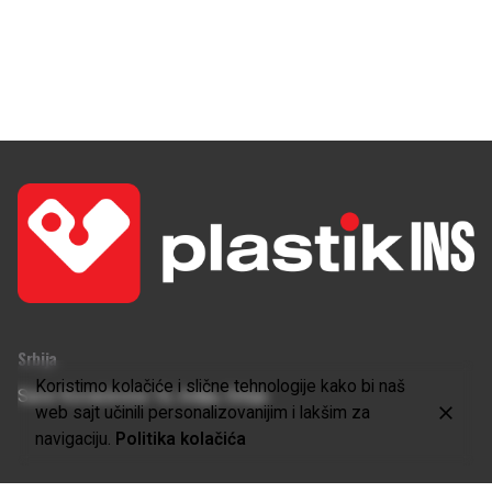
Srbija
Koristimo kolačiće i slične tehnologije kako bi naš
Save Kovačevića 16,
Inđija, Srbija
web sajt učinili personalizovanijim i lakšim za
navigaciju.
Politika kolačića