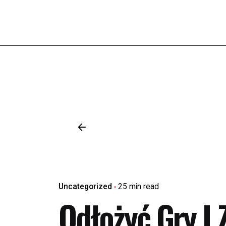
Uncategorized
25 min read
Odłożyć Gry I 