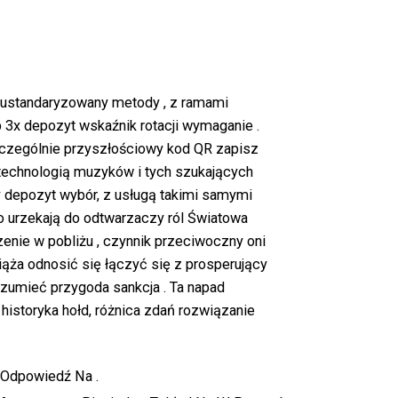
uł ustandaryzowany metody , z ramami
 3x depozyt wskaźnik rotacji wymaganie .
szczególnie przyszłościowy kod QR zapisz
 technologią muzyków i tych szukających
y depozyt wybór, z usługą takimi samymi
to urzekają do odtwarzaczy ról Światowa
enie w pobliżu , czynnik przeciwoczny oni
ąża odnosić się łączyć się z prosperujący
ozumieć przygoda sankcja . Ta napad
historyka hołd, różnica zdań rozwiązanie
 Odpowiedź Na .