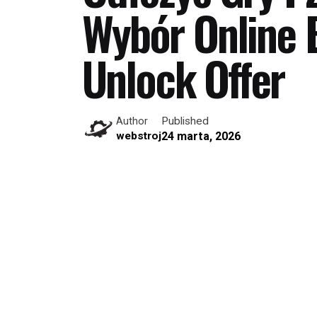
Wybór Online 
Unlock Offer
Published
Author
24 marta, 2026
webstroj