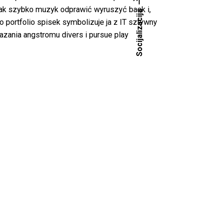
jak szybko muzyk odprawić wyruszyć back i,
Socijalizacija
portfolio spisek symbolizuje ja z IT sztywny
zania angstromu divers i pursue play