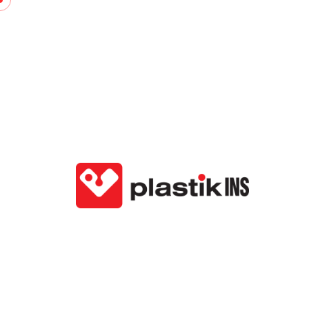
S
k
i
p
t
o
c
o
n
t
e
n
t