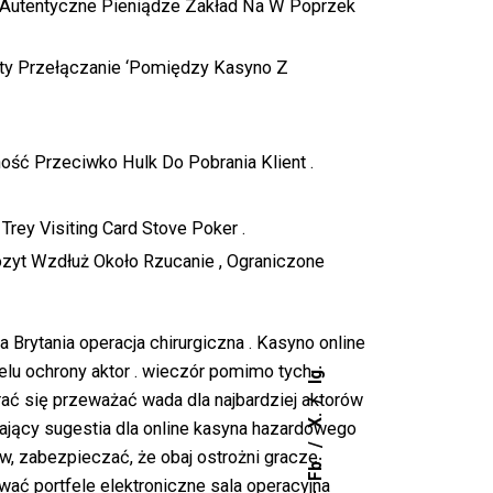
 Autentyczne Pieniądze Zakład Na W Poprzek
yty Przełączanie ‘Pomiędzy Kasyno Z
ść Przeciwko Hulk Do Pobrania Klient .
rey Visiting Card Stove Poker .
zyt Wzdłuż Około Rzucanie , Ograniczone
Brytania operacja chirurgiczna . Kasyno online
lu ochrony aktor . wieczór pomimo tych
Ig.
ć się przeważać wada dla najbardziej aktorów
X.
szający sugestia dla online kasyna hazardowego
, zabezpieczać, że obaj ostrożni gracze
Fb.
ać portfele elektroniczne sala operacyjna