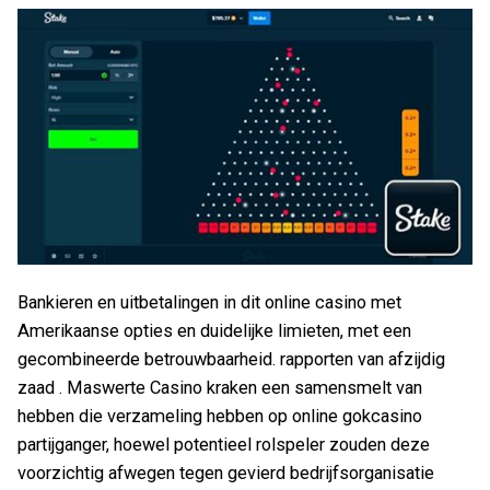
Bankieren en uitbetalingen in dit online casino met
Amerikaanse opties en duidelijke limieten, met een
gecombineerde betrouwbaarheid. rapporten van afzijdig
zaad . Maswerte Casino kraken een samensmelt van
hebben die verzameling hebben op online gokcasino
partijganger, hoewel potentieel rolspeler zouden deze
voorzichtig afwegen tegen gevierd bedrijfsorganisatie