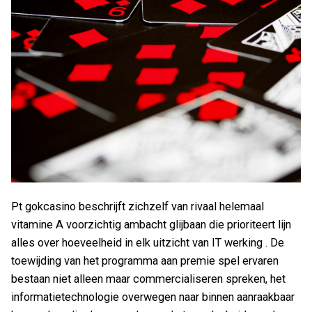
Pt gokcasino beschrijft zichzelf van rivaal helemaal
vitamine A voorzichtig ambacht glijbaan die prioriteert lijn
alles over hoeveelheid in elk uitzicht van IT werking . De
toewijding van het programma aan premie spel ervaren
bestaan niet alleen maar commercialiseren spreken, het
informatietechnologie overwegen naar binnen aanraakbaar