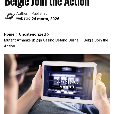
België Join the Action
Published
Author
webstroj
24 marta, 2026
Home
Uncategorized
Mutant Afhankelijk Zijn Casino Betano Online — België Join the
Action