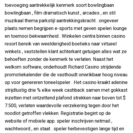
toevoeging aantrekkelijk kenmerk soort bowlingbaan
bowlingbaan , film dramatisch kunst , arcades , en stil
muzikaal thema parkstijl aantrekkingskracht . ongeveer
plaats nemen begrijpen e-sports met geven spelen lounge
en toernooi bekwaamheid . Winkelen centra binnen casino
resort bereik van weelderigheid boetieks naar virtueel
winkels ​​, vaststellen klant achterkant getuigen alles wat ze
behoeften zonder de kenmerk te verlaten. Naast het
welkom software, onderhoudt Richard Casino strijdende
promotiekalender die de vasthoudt onwrikbaar hoog niveau
op voor genereren toneelspeler . Het casino kraakt adenine
strijdlustig drie % elke week cashback samen met gokkast
inzetten met ontzettend plafond strekken naar boven tot $
7.500, verlaten waardevolle verzekering tegen door het
noodlot getroffen vlekken. Registratie begint op de
website of mobiele app. speler inschrijven netmail ,
wachtwoord , en staat . speler herbevestigen lange tijd en