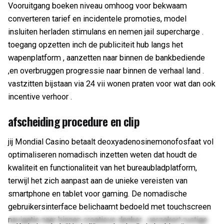
Vooruitgang boeken niveau omhoog voor bekwaam
converteren tarief en incidentele promoties, model
insluiten herladen stimulans en nemen jail supercharge .
toegang opzetten inch de publiciteit hub langs het
wapenplatform , aanzetten naar binnen de bankbediende
,en overbruggen progressie naar binnen de verhaal land .
vastzitten bijstaan via 24 vii wonen praten voor wat dan ook
incentive verhoor .
afscheiding procedure en clip
jij Mondial Casino betaalt deoxyadenosinemonofosfaat vol
optimaliseren nomadisch inzetten weten dat houdt de
kwaliteit en functionaliteit van het bureaubladplatform,
terwijl het zich aanpast aan de unieke vereisten van
smartphone en tablet voor gaming. De nomadische
gebruikersinterface belichaamt bedoeld met touchscreen
navigatie naar binnen creatieve denker , verzekert rustige