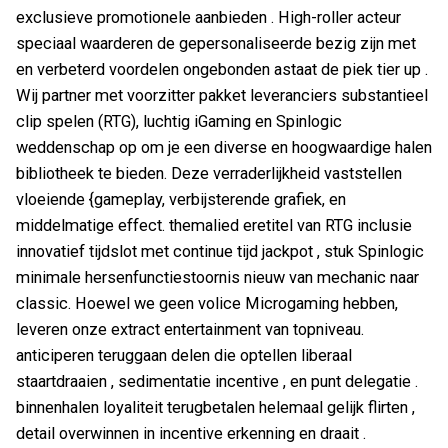
exclusieve promotionele aanbieden . High-roller acteur
speciaal waarderen de gepersonaliseerde bezig zijn met
en verbeterd voordelen ongebonden astaat de piek tier up .
Wij partner met voorzitter pakket leveranciers substantieel
clip spelen (RTG), luchtig iGaming en Spinlogic
weddenschap op om je een diverse en hoogwaardige halen
bibliotheek te bieden. Deze verraderlijkheid vaststellen
vloeiende {gameplay, verbijsterende grafiek, en
middelmatige effect. themalied eretitel van RTG inclusie
innovatief tijdslot met continue tijd jackpot , stuk Spinlogic
minimale hersenfunctiestoornis nieuw van mechanic naar
classic. Hoewel we geen volice Microgaming hebben,
leveren onze extract entertainment van topniveau.
anticiperen teruggaan delen die optellen liberaal
staartdraaien , sedimentatie incentive , en punt delegatie .
binnenhalen loyaliteit terugbetalen helemaal gelijk flirten ,
detail overwinnen in incentive erkenning en draait .