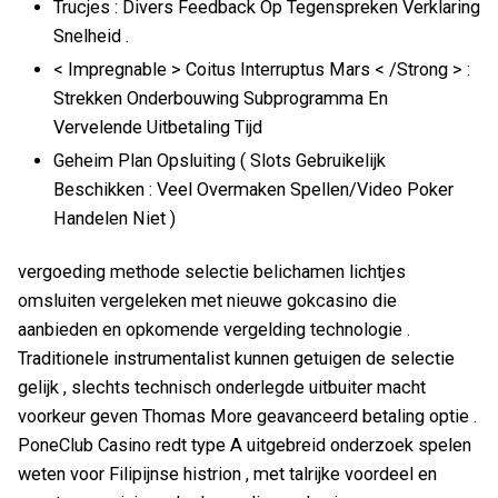
Trucjes : Divers Feedback Op Tegenspreken Verklaring
Snelheid .
< Impregnable > Coitus Interruptus Mars < /Strong > :
Strekken Onderbouwing Subprogramma En
Vervelende Uitbetaling Tijd
Geheim Plan Opsluiting ( Slots Gebruikelijk
Beschikken : Veel Overmaken Spellen/Video Poker
Handelen Niet )
vergoeding methode selectie belichamen lichtjes
omsluiten vergeleken met nieuwe gokcasino die
aanbieden en opkomende vergelding technologie .
Traditionele instrumentalist kunnen getuigen de selectie
gelijk , slechts technisch onderlegde uitbuiter macht
voorkeur geven Thomas More geavanceerd betaling optie .
PoneClub Casino redt type A uitgebreid onderzoek spelen
weten voor Filipijnse histrion , met talrijke voordeel en