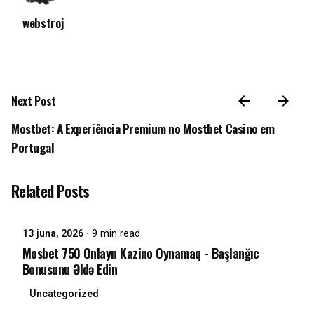
webstroj
Next Post
Mostbet: A Experiência Premium no Mostbet Casino em
Portugal
Posted by
Related Posts
webstroj
13 juna, 2026
9 min read
Mosbet 750 Onlayn Kazino Oynamaq - Başlanğıc
Bonusunu Əldə Edin
Uncategorized