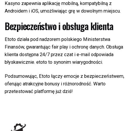
Kasyno zapewnia aplikację mobilną, kompatybilną z
Androidem i iOS, umożliwiając grę w dowolnym miejscu.
Bezpieczeństwo i obsługa klienta
Etoto działa pod nadzorem polskiego Ministerstwa
Finansów, gwarantując fair play i ochronę danych. Obsługa
klienta dostępna 24/7 przez czat i e-mail odpowiada
błyskawicznie.
etoto
to synonim wiarygodności.
Podsumowując, Etoto łączy emocje z bezpieczeństwem,
oferując atrakcyjne bonusy i różnorodność. Warto
przetestować platformę już dziś!