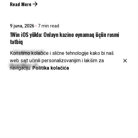
Read More
Posted by
webstroj
9 juna, 2026
7 min read
1Win iOS yüklə: Onlayn kazino oynamaq üçün rəsmi
tətbiq
Uncategorized
Koristimo kolačiće i slične tehnologije kako bi naš
web sajt učinili personalizovanijim i lakšim za
Read More
Posted by
navigaciju.
Politika kolačića
webstroj
1 juna, 2026
7 min read
Guida Completa al Trading Azionario Online in Italia:
Iniziare Oggi
Uncategorized
Read More