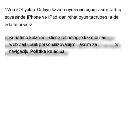
1Win iOS yüklə: Onlayn kazino oynamaq üçün rəsmi tətbiq
sayəsində iPhone və iPad-dən rahat oyun təcrübəsi əldə
edə bilərsiniz.
Koristimo kolačiće i slične tehnologije kako bi naš
App Store-da mövcud olmayan 1Win iOS yüklə: Onlayn
web sajt učinili personalizovanijim i lakšim za
kazino oynamaq üçün rəsmi tətbiqi saytın mobil versiyası
navigaciju.
Politika kolačića
vasitəsilə quraşdırmaq lazımdır.
1Win iOS yüklə: Onlayn kazino oynamaq üçün rəsmi
tətbiqin quraşdırılması üçün cihazınızın təhlükəsizlik
ayarlarında müvəqqəti dəyişiklik tələb olunur.
1Win iOS yüklə: Onlayn kazino oynamaq üçün rəsmi tətbiq
tam funksionallıq, təhlükəsiz ödənişlər və canlı diler
oyunları təqdim edir.
1Win iOS yüklə: Onlayn
1win-az.net
kazino oynamaq üçün