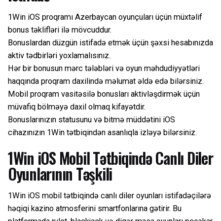
1Win iOS proqramı Azerbaycan oyunçuları üçün müxtəlif
bonus təklifləri ilə mövcuddur.
Bonuslardan düzgün istifadə etmək üçün şəxsi hesabınızda
aktiv tədbirləri yoxlamalısınız.
Hər bir bonusun mərc tələbləri və oyun məhdudiyyətləri
haqqında proqram daxilində məlumat əldə edə bilərsiniz.
Mobil proqram vasitəsilə bonusları aktivləşdirmək üçün
müvafiq bölməyə daxil olmaq kifayətdir.
Bonuslarınızın statusunu və bitmə müddətini iOS
cihazınızın 1Win tətbiqindən asanlıqla izləyə bilərsiniz.
1Win iOS Mobil Tətbiqində Canlı Diler
Oyunlarının Təşkili
1Win iOS mobil tətbiqində canlı diler oyunları istifadəçilərə
həqiqi kazino atmosferini smartfonlarına gətirir. Bu