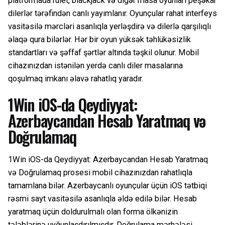
platformada rulet, blackjack və digər masa oyunları peşəkar
dilerlər tərəfindən canlı yayımlanır. Oyunçular rahat interfeys
vasitəsilə mərcləri asanlıqla yerləşdirə və dilerlə qarşılıqlı
əlaqə qura bilərlər. Hər bir oyun yüksək təhlükəsizlik
standartları və şəffaf şərtlər altında təşkil olunur. Mobil
cihazınızdan istənilən yerdə canlı diler masalarına
qoşulmaq imkanı əlavə rahatlıq yaradır.
1Win iOS-da Qeydiyyat:
Azerbaycandan Hesab Yaratmaq və
Doğrulamaq
1Win iOS-da Qeydiyyat: Azerbaycandan Hesab Yaratmaq
və Doğrulamaq prosesi mobil cihazınızdan rahatlıqla
tamamlana bilər. Azerbaycanlı oyunçular üçün iOS tətbiqi
rəsmi sayt vasitəsilə asanlıqla əldə edilə bilər. Hesab
yaratmaq üçün doldurulmalı olan forma ölkənizin
tələblərinə uyğunlaşdırılmışdır. Doğrulama mərhələsi