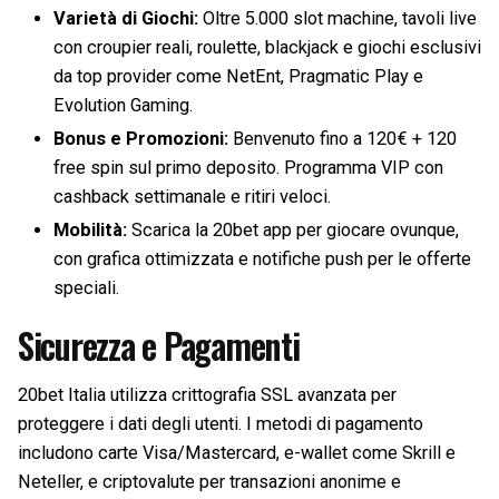
Varietà di Giochi:
Oltre 5.000 slot machine, tavoli live
con croupier reali, roulette, blackjack e giochi esclusivi
da top provider come NetEnt, Pragmatic Play e
Evolution Gaming.
Bonus e Promozioni:
Benvenuto fino a 120€ + 120
free spin sul primo deposito. Programma VIP con
cashback settimanale e ritiri veloci.
Mobilità:
Scarica la
20bet app
per giocare ovunque,
con grafica ottimizzata e notifiche push per le offerte
speciali.
Sicurezza e Pagamenti
20bet Italia utilizza crittografia SSL avanzata per
proteggere i dati degli utenti. I metodi di pagamento
includono carte Visa/Mastercard, e-wallet come Skrill e
Neteller, e criptovalute per transazioni anonime e